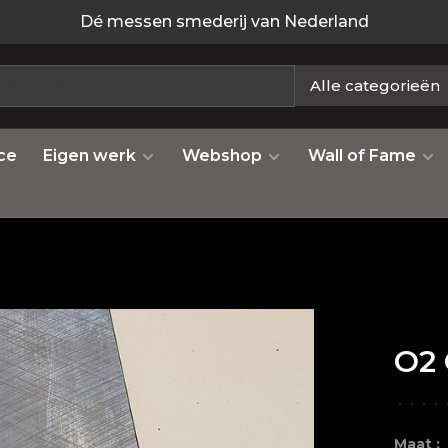
Dé messen smederij van Nederland
Alle categorieën
ce
Eigen werk
Webshop
Wall of Fame
O2 
•
•
•
•
Maat :