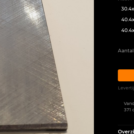
30.4
40.4
40.4
Aantal
Leverti
Vand
371 
Overz