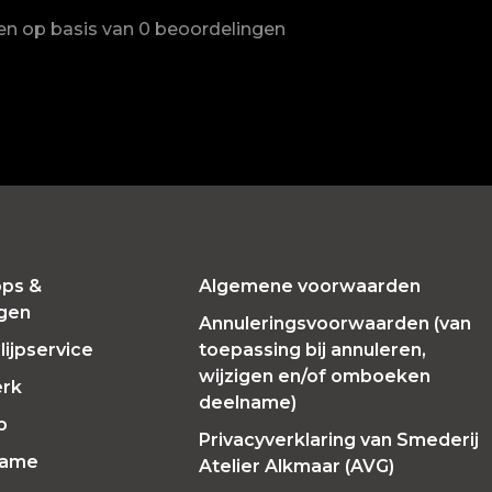
ren op basis van 0 beoordelingen
ps &
Algemene voorwaarden
ngen
Annuleringsvoorwaarden (van
ijpservice
toepassing bij annuleren,
wijzigen en/of omboeken
erk
deelname)
p
Privacyverklaring van Smederij
Fame
Atelier Alkmaar (AVG)