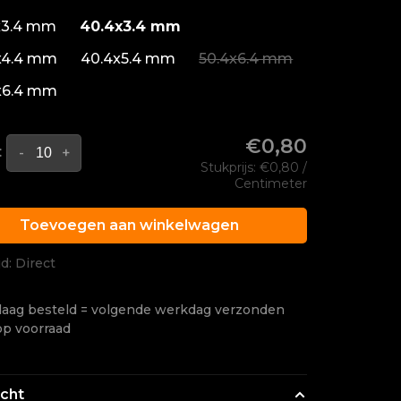
x3.4 mm
40.4x3.4 mm
x4.4 mm
40.4x5.4 mm
50.4x6.4 mm
x6.4 mm
€0,80
:
-
+
Stukprijs: €0,80 /
Centimeter
Toevoegen aan winkelwagen
jd: Direct
aag besteld = volgende werkdag verzonden
op voorraad
icht