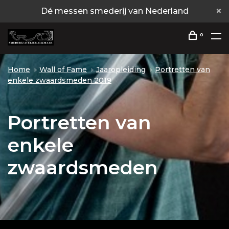
Dé messen smederij van Nederland
0
Home
Wall of Fame
Jaaropleiding
Portretten van
enkele zwaardsmeden 2019
Portretten van
enkele
zwaardsmeden