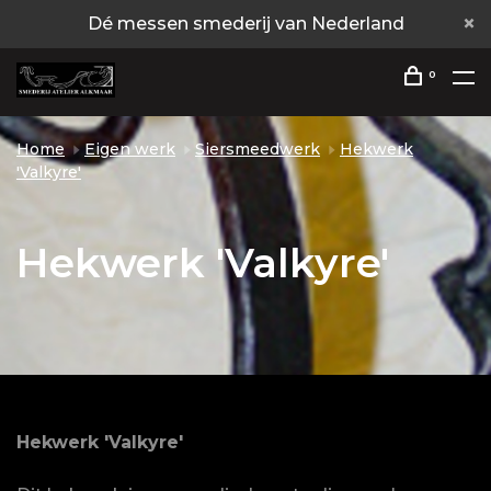
Dé messen smederij van Nederland
0
Home
Eigen werk
Siersmeedwerk
Hekwerk
'Valkyre'
Hekwerk 'Valkyre'
Hekwerk 'Valkyre'