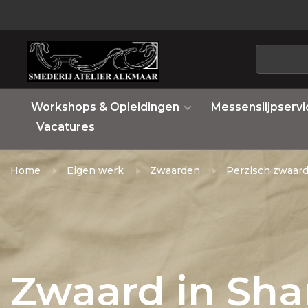
Workshops & Opleidingen
Messenslijpservi
Vacatures
Home
Eigen werk
Zwaarden
Perzisch zwaar
Zwaard in Sh