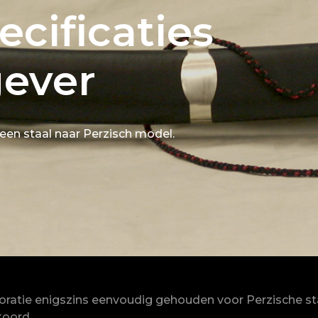
cificaties
gever
een staal naar Perzisch model.
coratie enigszins eenvoudig gehouden voor Perzische 
koord.