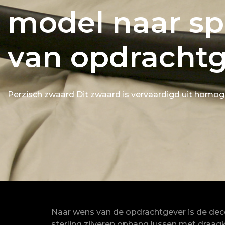
model naar spe
van opdracht
Perzisch zwaard Dit zwaard is vervaardigd uit homog
Naar wens van de opdrachtgever is de de
sterling zilveren ophang lussen met draag