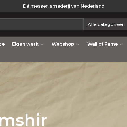
Dé messen smederij van Nederland
Alle categorieën
ce
Eigen werk
Webshop
Wall of Fame
d
amshir