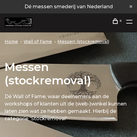
Dé messen smederij van Nederland
0
Home
Wall of Fame
Messen (stockremoval)
Messen
(stockremoval)
Dé Wall of Fame, waar deelnemers aan de
workshops of klanten uit de (web-)winkel kunnen
laten zien wat ze hebben gemaakt. Hierbij de
categorie 'Stockremoval'