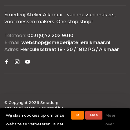
Smederij Atelier Alkmaar - van messen makers,
voor messen makers. One stop shop!
Telefoon:
0031(0)72 202 9010
E-mail:
webshop@smederijatelieralkmaar.nl
Adres:
Herculesstraat 18 - 20 / 1812 PG / Alkmaar
© Copyright 2026 Smederij
Atelier Alkmaar
- Powered by
Lightspeed
- Theme by
Ja
Nee
Wij slaan cookies op om onze
Meer
Huysmans.me
website te verbeteren. Is dat
over
-
Smederij Atelier Alkmaar
scores a
4.7
/
5
out of
40