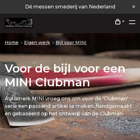
Dé messen smederij van Nederland
0
Home
Eigen werk
Bijl voor MINI
Voor de bijl voor een
MINI Clubman
Automerk MINI vroeg ons om voor de 'Clubman'
serie een passend artikel te maken, handgemaakt
en gebaseerd op het ontwerp van de Clubman.