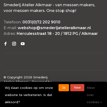
Smederij Atelier Alkmaar - van messen makers,
voor messen makers. One stop shop!
Telefoon:
0031(0)72 202 9010
E-mail:
webshop@smederijatelieralkmaar.nl
Adres:
Herculesstraat 18 - 20 / 1812 PG / Alkmaar
© Copyright 2026 Smederij
Atelier Alkmaar
- Powered by
Lightspeed
- Theme by
Ja
Nee
Wij slaan cookies op om onze
Meer
Huysmans.me
website te verbeteren. Is dat
over
-
Smederij Atelier Alkmaar
scores a
4.7
/
5
out of
40
akkoord?
cookies »
klantbeoordelingen at
Google