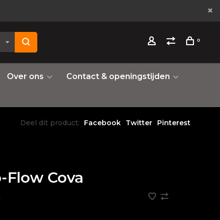
0
Over ons
Contact & openingstijden
Deel dit product:
Facebook
Twitter
Pinterest
-Flow Cova
•