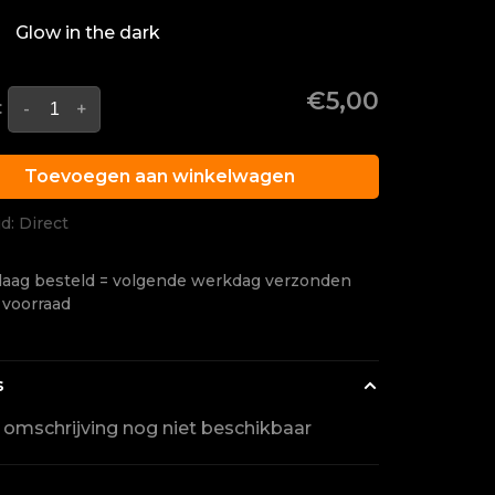
Glow in the dark
€5,00
:
-
+
Toevoegen aan winkelwagen
jd: Direct
aag besteld = volgende werkdag verzonden
 voorraad
s
l omschrijving nog niet beschikbaar