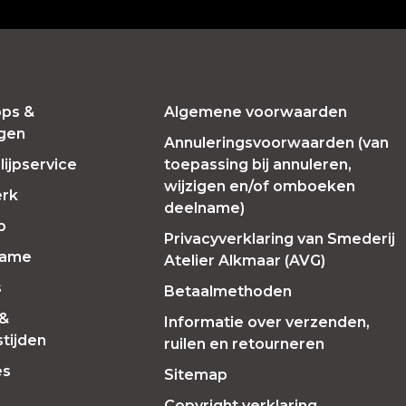
ps &
Algemene voorwaarden
ngen
Annuleringsvoorwaarden (van
ijpservice
toepassing bij annuleren,
wijzigen en/of omboeken
erk
deelname)
p
Privacyverklaring van Smederij
Fame
Atelier Alkmaar (AVG)
s
Betaalmethoden
 &
Informatie over verzenden,
tijden
ruilen en retourneren
es
Sitemap
Copyright verklaring