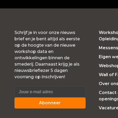
Schrijf je in voor onze nieuws
Worksho
brief en je bent altijd als eerste
Opleidi
op de hoogte van de nieuwe
Messensl
workshop data en
Eigen w
ontwikkelingen binnen de
smederij. Daarnaast krijg je als
Websho
nieuwsbrieflezer 5 dagen
Wall of 
voorrang op inschrijven!
Over on
Contact
openings
Abonneer
Vacatur