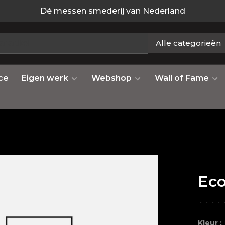
Dé messen smederij van Nederland
Alle categorieën
ce
Eigen werk
Webshop
Wall of Fame
Eco
•
•
•
•
Kleur :