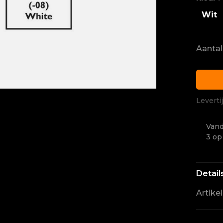
Wit
Aantal
Leverti
Vand
3 op
Detail
Artike