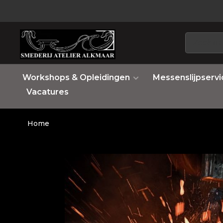
Workshops & Opleidingen
Messenslijpservi
Vacatures
Home