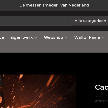
Dé messen smederij van Nederland
Alle categorieën
ce
Eigen werk
Webshop
Wall of Fame
Cad
•
•
•
•
Artikel