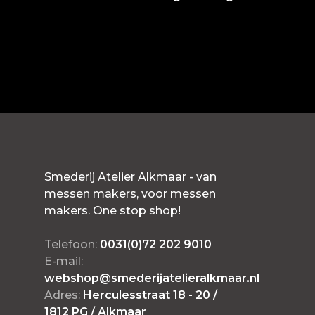
Smederij Atelier Alkmaar - van
messen makers, voor messen
makers. One stop shop!
Telefoon:
0031(0)72 202 9010
E-mail:
webshop@smederijatelieralkmaar.nl
Adres:
Herculesstraat 18 - 20 /
1812 PG / Alkmaar