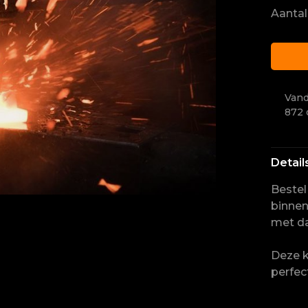
Aantal
Vand
872 
Detail
Bestel
binnen
met da
Deze k
perfec