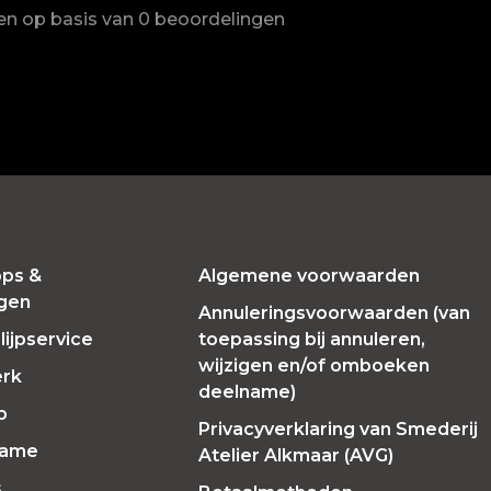
ren op basis van 0 beoordelingen
ps &
Algemene voorwaarden
ngen
Annuleringsvoorwaarden (van
ijpservice
toepassing bij annuleren,
wijzigen en/of omboeken
erk
deelname)
p
Privacyverklaring van Smederij
Fame
Atelier Alkmaar (AVG)
s