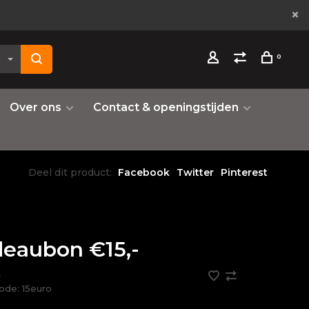
0
Over ons
Contact & openingstijden
Deel dit product:
Facebook
Twitter
Pinterest
eaubon €15,-
•
code:
15euro