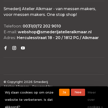
Smederij Atelier Alkmaar - van messen makers,
voor messen makers. One stop shop!
Telefoon:
0031(0)72 202 9010
E-mail:
webshop@smederijatelieralkmaar.nl
Adres:
Herculesstraat 18 - 20 / 1812 PG / Alkmaar
© Copyright 2026 Smederij
Atelier Alkmaar
- Powered by
Lightspeed
- Theme by
Ja
Nee
Wij slaan cookies op om onze
Meer
Huysmans.me
website te verbeteren. Is dat
over
-
Smederij Atelier Alkmaar
scores a
4.7
/
5
out of
40
akkoord?
cookies »