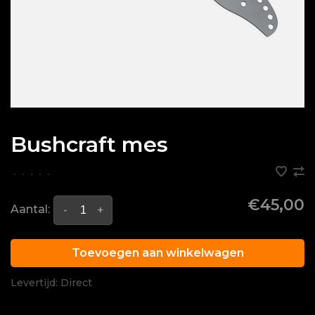
Bushcraft mes
•
•
•
•
•
€45,00
Aantal:
-
+
Toevoegen aan winkelwagen
Levertijd: Direct