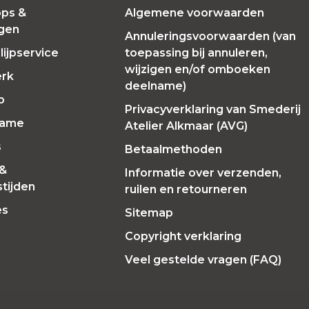
ps &
Algemene voorwaarden
ngen
Annuleringsvoorwaarden (van
ijpservice
toepassing bij annuleren,
wijzigen en/of omboeken
erk
deelname)
p
Privacyverklaring van Smederij
Fame
Atelier Alkmaar (AVG)
s
Betaalmethoden
 &
Informatie over verzenden,
tijden
ruilen en retourneren
es
Sitemap
Copyright verklaring
Veel gestelde vragen (FAQ)