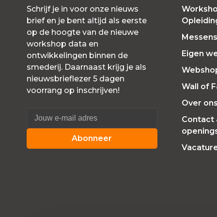
Schrijf je in voor onze nieuws
Worksho
brief en je bent altijd als eerste
Opleidi
op de hoogte van de nieuwe
Messensl
workshop data en
Eigen w
ontwikkelingen binnen de
smederij. Daarnaast krijg je als
Websho
nieuwsbrieflezer 5 dagen
Wall of 
voorrang op inschrijven!
Over on
Contact
openings
Abonneer
Vacatur