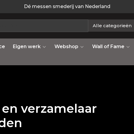
Dé messen smederij van Nederland
Alle categorieën
ce
Eigen werk
Webshop
Wall of Fame
 en verzamelaar
rden