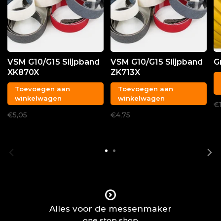
VSM G10/G15 Slijpband
VSM G10/G15 Slijpband
G
XK870X
ZK713X
Toevoegen aan
Toevoegen aan
winkelwagen
winkelwagen
€
€5,05
€4,75
Alles voor de messenmaker
one stop shop