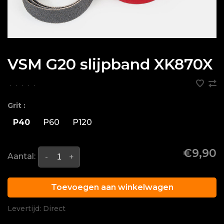
VSM G20 slijpband XK870X
•
•
•
•
•
Grit :
P40
P60
P120
€9,90
Aantal:
-
+
Toevoegen aan winkelwagen
Levertijd: Direct