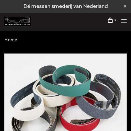
Dé messen smederij van Nederland
0
Home