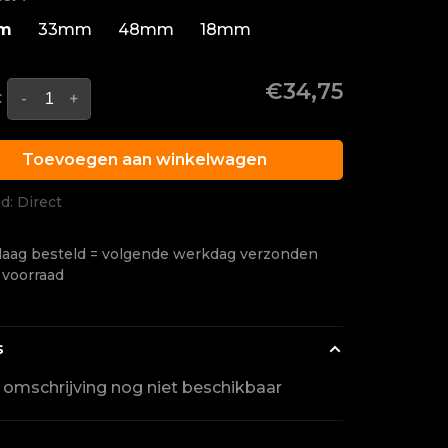
m
33mm
48mm
18mm
€34,75
:
-
+
Toevoegen aan winkelwagen
jd: Direct
aag besteld = volgende werkdag verzonden
 voorraad
s
l omschrijving nog niet beschikbaar