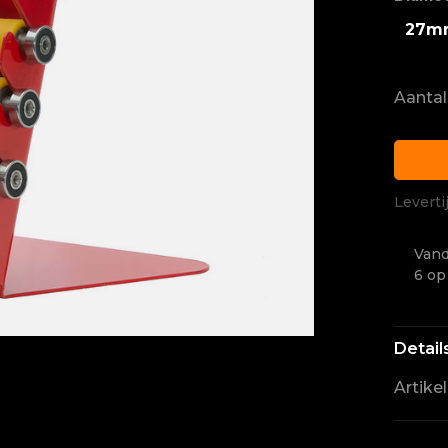
27m
Aantal
Leverti
Vand
6 op
Detail
Artike