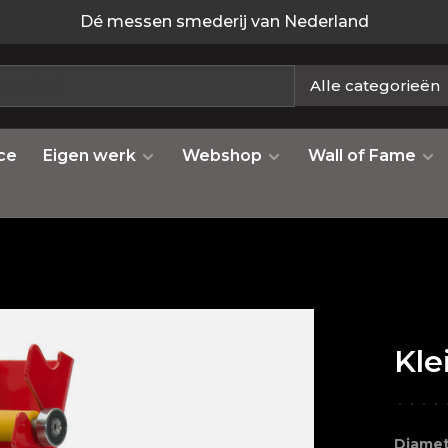
Dé messen smederij van Nederland
Alle categorieën
ce
Eigen werk
Webshop
Wall of Fame
Kle
•
•
•
•
Diamet