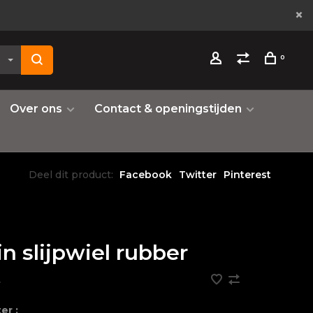
0
Over ons
Contact & openingstijden
Deel dit product:
Facebook
Twitter
Pinterest
in slijpwiel rubber
•
er :