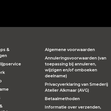
ps &
Algemene voorwaarden
ngen
Annuleringsvoorwaarden (van
ijpservice
toepassing bij annuleren,
wijzigen en/of omboeken
erk
deelname)
p
Privacyverklaring van Smederij
Fame
Atelier Alkmaar (AVG)
s
Betaalmethoden
 &
Informatie over verzenden,