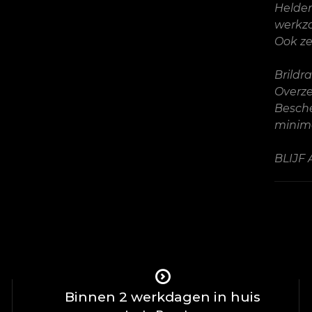
Helder
werkz
Ook ze
Brildr
Overzet
Besche
minimal
BLIJF 
Binnen 2 werkdagen in huis