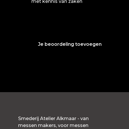
met kennis van zaken
Je beoordeling toevoegen
Smederij Atelier Alkmaar - van
messen makers, voor messen