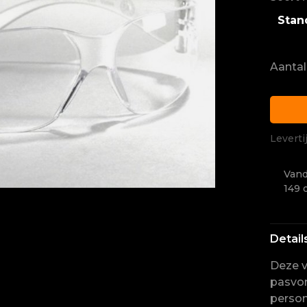
Stan
Aantal
Leverti
Vand
149 
Detail
Deze v
pasvor
person