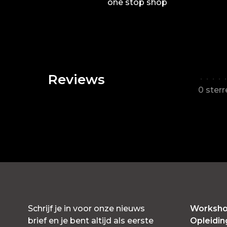
one stop shop
Reviews
•
•
•
•
•
0 ster
Schrijf je in voor onze nieuws
Worksho
brief en je bent altijd als eerste
Opleidi