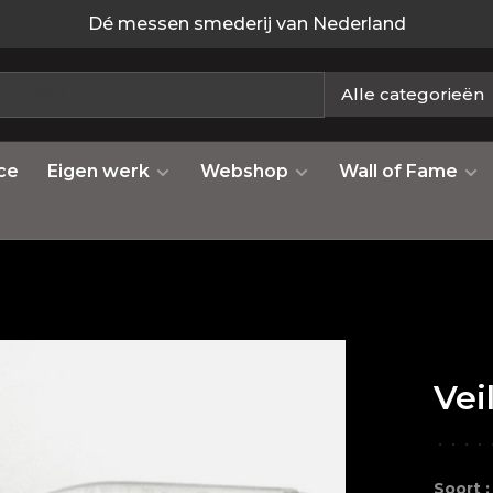
Dé messen smederij van Nederland
Alle categorieën
ce
Eigen werk
Webshop
Wall of Fame
Vei
•
•
•
•
Soort :