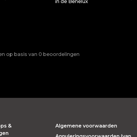
in de Benelux
ren op basis van 0 beoordelingen
ps &
Algemene voorwaarden
ngen
Annuleringsvoorwaarden (van