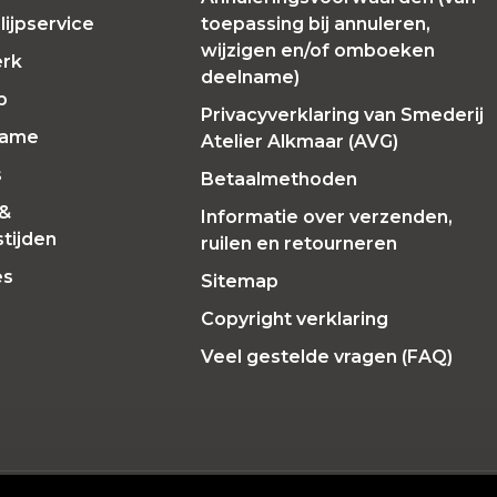
ijpservice
toepassing bij annuleren,
wijzigen en/of omboeken
erk
deelname)
p
Privacyverklaring van Smederij
Fame
Atelier Alkmaar (AVG)
s
Betaalmethoden
 &
Informatie over verzenden,
tijden
ruilen en retourneren
es
Sitemap
Copyright verklaring
Veel gestelde vragen (FAQ)