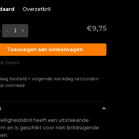
daard
Overzetbril
€9,75
:
-
+
Toevoegen aan winkelwagen
jd: Direct
aag besteld = volgende werkdag verzonden
op voorraad
s
eiligheidsbril heeft een uitstekende
m en is geschikt voor niet-brildragende
en.