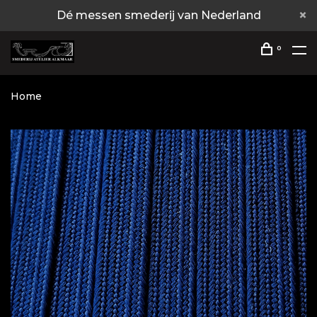
Dé messen smederij van Nederland
0
Home