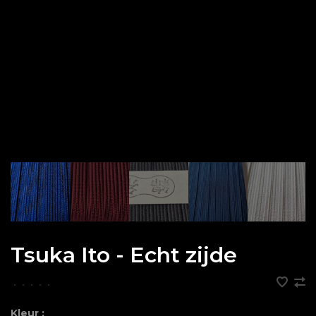
Tsuka Ito - Echt zijde
•
•
•
•
•
Kleur :