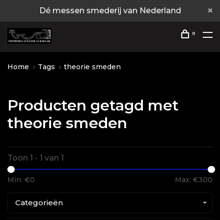
Dé messen smederij van Nederland
0
Home
Tags
theorie smeden
Producten getagd met
theorie smeden
Toon 1 - 1 van 1
Min: €
0
Max: €
300
Categorieën