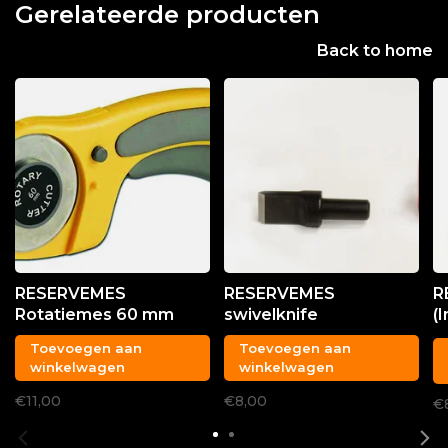
Gerelateerde producten
Back to home
RESERVEMES
RESERVEMES
R
Rotatiemes 60 mm
swivelknife
(
s
Toevoegen aan
Toevoegen aan
winkelwagen
winkelwagen
€11,00
€8,00
€