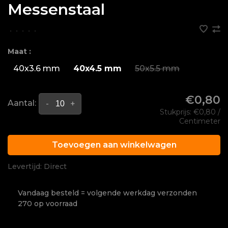
Messenstaal
•
•
•
•
•
Maat :
40x3.6 mm
40x4.5 mm
50x5.5 mm
€0,80
Aantal:
-
+
Stukprijs: €0,80 /
Centimeter
Toevoegen aan winkelwagen
Levertijd: Direct
Vandaag besteld = volgende werkdag verzonden
270 op voorraad