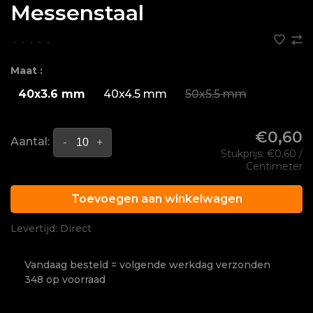
Messenstaal
•
•
•
•
•
Maat :
40x3.6 mm
40x4.5 mm
50x5.5 mm
€0,60
Aantal:
-
+
Stukprijs: €0,60 /
Centimeter
Toevoegen aan winkelwagen
Levertijd: Direct
Vandaag besteld = volgende werkdag verzonden
348 op voorraad