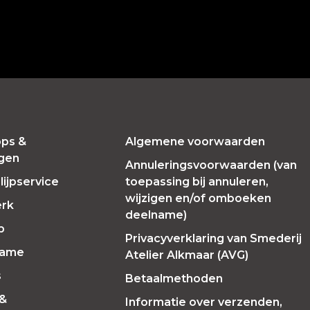
ps &
Algemene voorwaarden
ngen
Annuleringsvoorwaarden (van
ijpservice
toepassing bij annuleren,
wijzigen en/of omboeken
erk
deelname)
p
Privacyverklaring van Smederij
Fame
Atelier Alkmaar (AVG)
s
Betaalmethoden
 &
Informatie over verzenden,