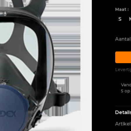
Maat :
S
Aantal
Leverti
Vand
5 op
Detail
Artike