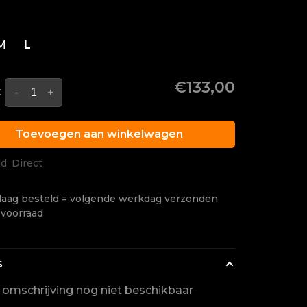
M
L
€133,00
:
-
+
Toevoegen aan winkelwagen
jd: Direct
aag besteld = volgende werkdag verzonden
 voorraad
s
l omschrijving nog niet beschikbaar