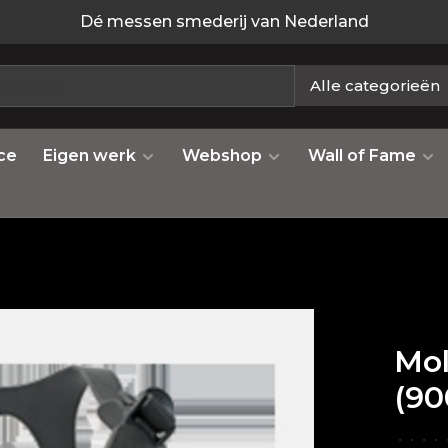
Dé messen smederij van Nederland
Alle categorieën
ce
Eigen werk
Webshop
Wall of Fame
Mol
(90
•
•
•
•