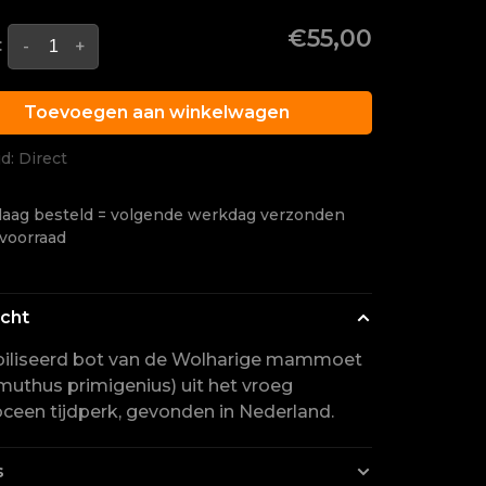
€55,00
:
-
+
Toevoegen aan winkelwagen
jd: Direct
aag besteld = volgende werkdag verzonden
 voorraad
icht
biliseerd bot van de Wolharige mammoet
thus primigenius) uit het vroeg
oceen tijdperk, gevonden in Nederland.
s