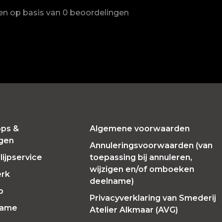
ren op basis van 0 beoordelingen
ps &
Algemene voorwaarden
ngen
Annuleringsvoorwaarden (van
ijpservice
toepassing bij annuleren,
wijzigen en/of omboeken
erk
deelname)
p
Privacyverklaring van Smederij
Fame
Atelier Alkmaar (AVG)