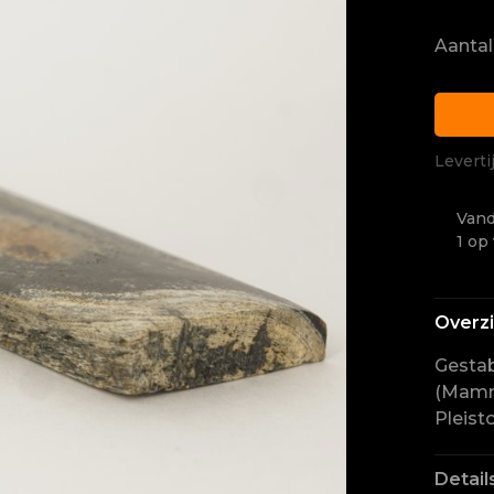
Aantal
Leverti
Vand
1 op
Overz
Gesta
(Mammu
Pleist
Detail