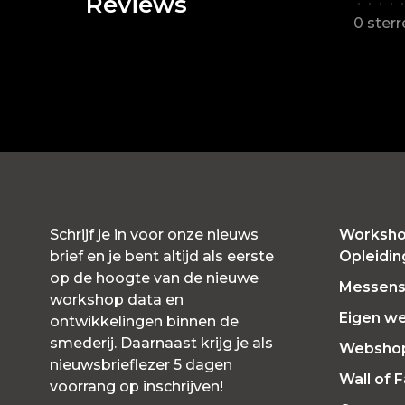
Reviews
•
•
•
•
•
0 ster
Schrijf je in voor onze nieuws
Worksho
brief en je bent altijd als eerste
Opleidi
op de hoogte van de nieuwe
Messensl
workshop data en
Eigen w
ontwikkelingen binnen de
smederij. Daarnaast krijg je als
Websho
nieuwsbrieflezer 5 dagen
Wall of 
voorrang op inschrijven!