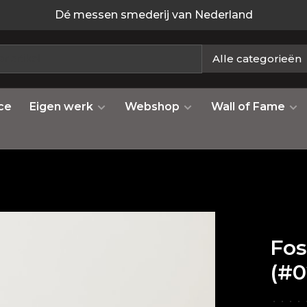
Dé messen smederij van Nederland
Alle categorieën
ce
Eigen werk
Webshop
Wall of Fame
Fo
(#0
•
•
•
•