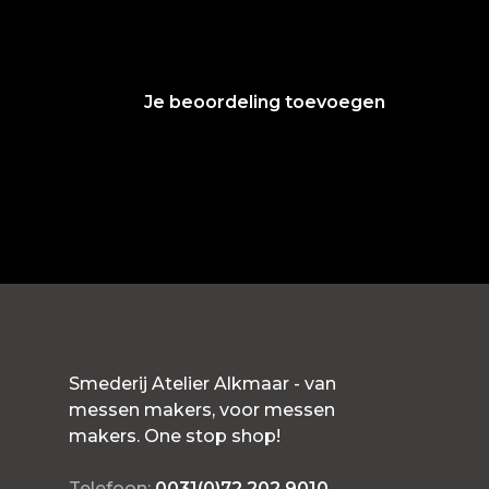
Je beoordeling toevoegen
Smederij Atelier Alkmaar - van
messen makers, voor messen
makers. One stop shop!
Telefoon:
0031(0)72 202 9010