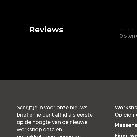
Reviews
•
•
•
•
•
0 ster
Schrijf je in voor onze nieuws
Worksho
brief en je bent altijd als eerste
Opleidi
op de hoogte van de nieuwe
Messensl
workshop data en
Eigen w
ontwikkelingen binnen de