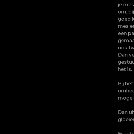
je mes
om, bi
goed l
mes er 
een pa
gemaak
ook tw
Dan ve
gestuu
het is.
Bij het
omheen
mogeli
Dan u
gloeie
Er zal