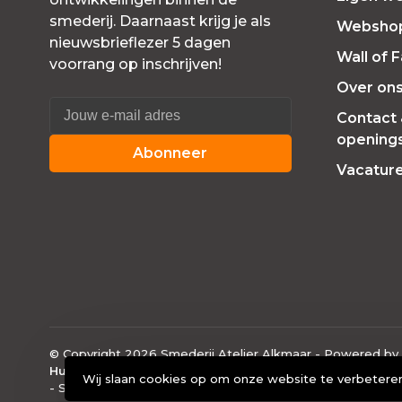
smederij. Daarnaast krijg je als
Websho
nieuwsbrieflezer 5 dagen
Wall of 
voorrang op inschrijven!
Over on
Contact
openings
Abonneer
Vacatur
© Copyright 2026 Smederij Atelier Alkmaar
- Powered by
Huysmans.me
Wij slaan cookies op om onze website te verbeteren
-
Smederij Atelier Alkmaar
scores a
4.7
/
5
out of
40
klantb