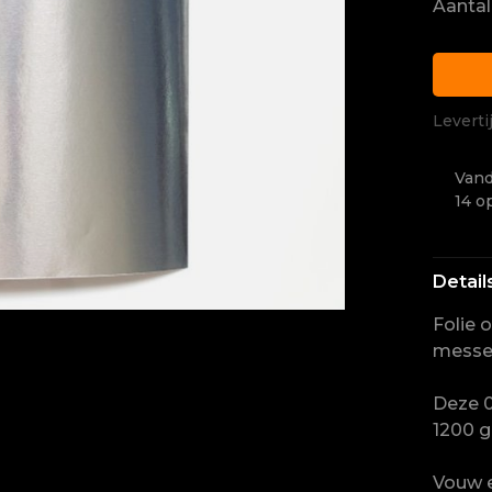
Aantal
Leverti
Vand
14 o
Detail
Folie 
messe
Deze 0
1200 g
Vouw e