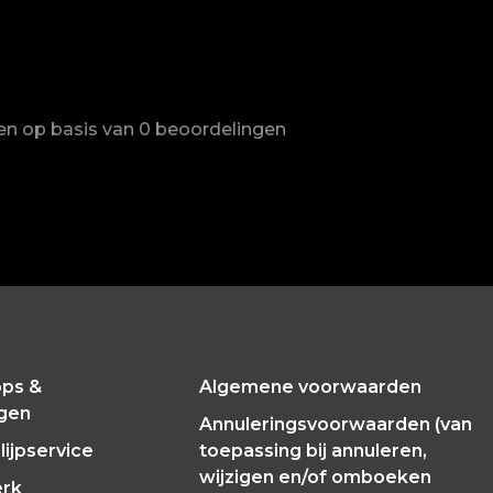
ren op basis van 0 beoordelingen
ps &
Algemene voorwaarden
ngen
Annuleringsvoorwaarden (van
ijpservice
toepassing bij annuleren,
wijzigen en/of omboeken
erk