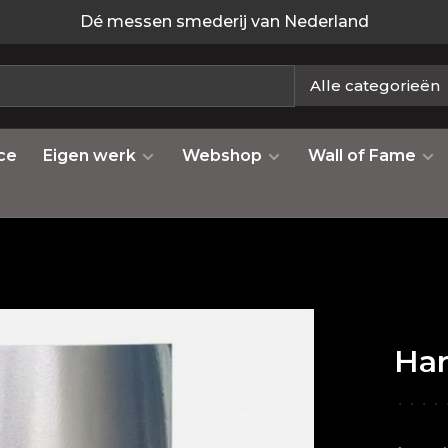
Dé messen smederij van Nederland
Alle categorieën
ce
Eigen werk
Webshop
Wall of Fame
Har
•
•
•
•