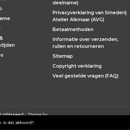
deelname)
p
Privacyverklaring van Smederij
Fame
Atelier Alkmaar (AVG)
s
Betaalmethoden
 &
Informatie over verzenden,
tijden
ruilen en retourneren
es
Sitemap
Copyright verklaring
Veel gestelde vragen (FAQ)
Lightspeed
- Theme by
. Is dat akkoord?
eoordelingen at
Google