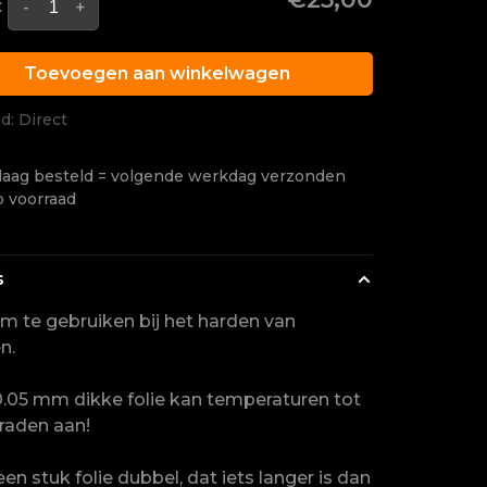
:
-
+
Toevoegen aan winkelwagen
jd: Direct
aag besteld = volgende werkdag verzonden
p voorraad
s
om te gebruiken bij het harden van
n.
.05 mm dikke folie kan temperaturen tot
raden aan!
en stuk folie dubbel, dat iets langer is dan