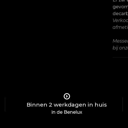
gevorm
decarb
Verkoo
afmeti
Messen
bij on
Binnen 2 werkdagen in huis
in de Benelux