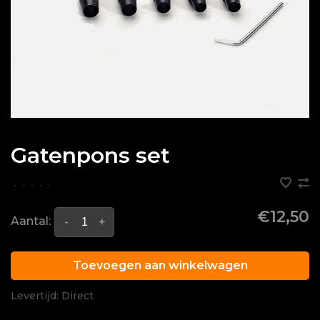
Gatenpons set
•
•
•
•
•
€12,50
Aantal:
-
+
Toevoegen aan winkelwagen
Levertijd: Direct