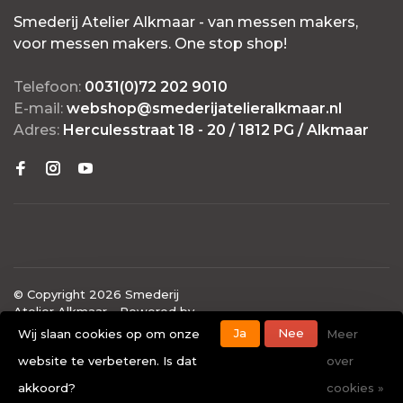
Smederij Atelier Alkmaar - van messen makers,
voor messen makers. One stop shop!
Telefoon:
0031(0)72 202 9010
E-mail:
webshop@smederijatelieralkmaar.nl
Adres:
Herculesstraat 18 - 20 / 1812 PG / Alkmaar
© Copyright 2026 Smederij
Atelier Alkmaar
- Powered by
Lightspeed
- Theme by
Ja
Nee
Wij slaan cookies op om onze
Meer
Huysmans.me
website te verbeteren. Is dat
over
-
Smederij Atelier Alkmaar
scores a
4.7
/
5
out of
40
akkoord?
cookies »
klantbeoordelingen at
Google