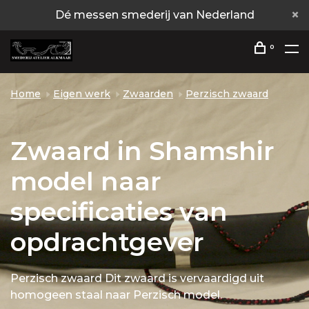
Dé messen smederij van Nederland
0
Home
Eigen werk
Zwaarden
Perzisch zwaard
Zwaard in Shamshir
model naar
specificaties van
opdrachtgever
Perzisch zwaard Dit zwaard is vervaardigd uit
homogeen staal naar Perzisch model.