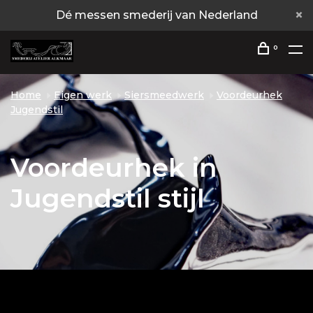
Dé messen smederij van Nederland
0
Home
Eigen werk
Siersmeedwerk
Voordeurhek
Jugendstil
Voordeurhek in
Jugendstil stijl