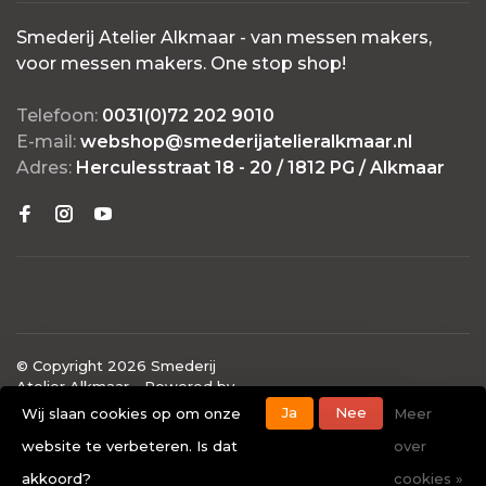
Smederij Atelier Alkmaar - van messen makers,
voor messen makers. One stop shop!
Telefoon:
0031(0)72 202 9010
E-mail:
webshop@smederijatelieralkmaar.nl
Adres:
Herculesstraat 18 - 20 / 1812 PG / Alkmaar
© Copyright 2026 Smederij
Atelier Alkmaar
- Powered by
Lightspeed
- Theme by
Ja
Nee
Wij slaan cookies op om onze
Meer
Huysmans.me
website te verbeteren. Is dat
over
-
Smederij Atelier Alkmaar
scores a
4.7
/
5
out of
40
akkoord?
cookies »