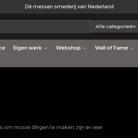
Dé messen smederij van Nederland
Alle categorieën
ce
Eigen werk
Webshop
Wall of Fame
 is om mooie dingen te maken, zijn er veel