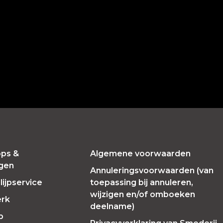
ps &
Algemene voorwaarden
ngen
Annuleringsvoorwaarden (van
ijpservice
toepassing bij annuleren,
wijzigen en/of omboeken
erk
deelname)
p