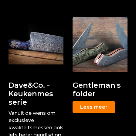
Dave&Co. -
Gentleman's
Keukenmes
folder
serie
Lees meer
Vanuit de wens om
exclusieve
kwaliteitsmessen ook
iets beter geprijsd op