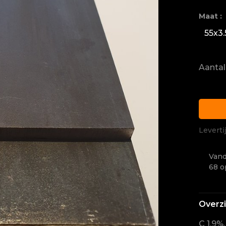
Maat :
55x3
Aantal
Leverti
Vand
68 o
Overz
C 1.9%