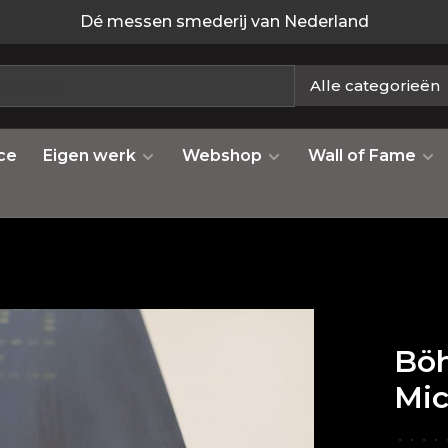
Dé messen smederij van Nederland
Alle categorieën
ce
Eigen werk
Webshop
Wall of Fame
Bö
Mic
•
•
•
•