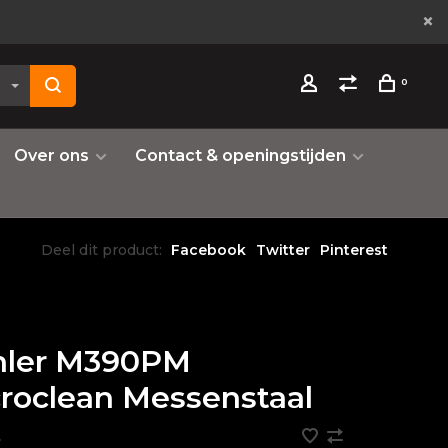
0
Over ons
Contact & openingstijden
Deel dit product:
Facebook
Twitter
Pinterest
hler M390PM
roclean Messenstaal
•