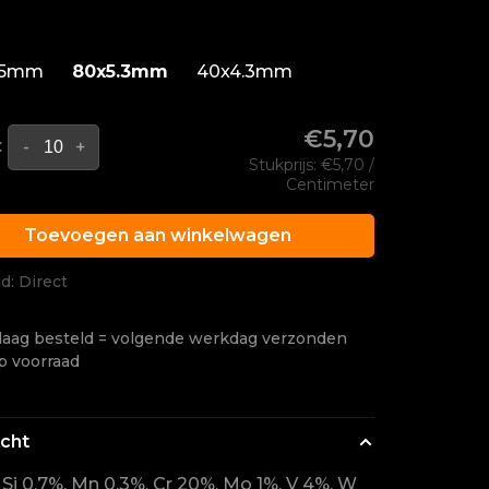
.5mm
80x5.3mm
40x4.3mm
€5,70
:
-
+
Stukprijs: €5,70 /
Centimeter
Toevoegen aan winkelwagen
jd: Direct
aag besteld = volgende werkdag verzonden
p voorraad
icht
, Si 0.7%, Mn 0.3%, Cr 20%, Mo 1%, V 4%, W