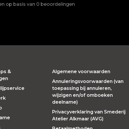
ren op basis van 0 beoordelingen
ps &
Algemene voorwaarden
ngen
Annuleringsvoorwaarden (van
ijpservice
toepassing bij annuleren,
wijzigen en/of omboeken
erk
deelname)
p
Privacyverklaring van Smederij
Fame
Atelier Alkmaar (AVG)
s
Betaalmethoden