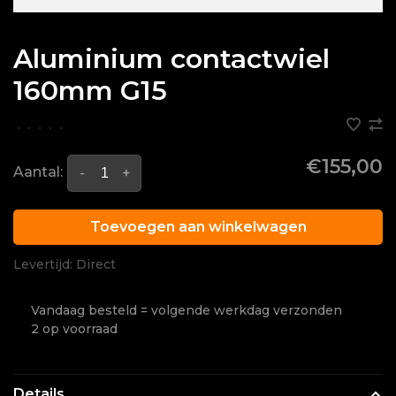
Aluminium contactwiel
160mm G15
•
•
•
•
•
€155,00
Aantal:
-
+
Toevoegen aan winkelwagen
Levertijd: Direct
Vandaag besteld = volgende werkdag verzonden
2 op voorraad
Details