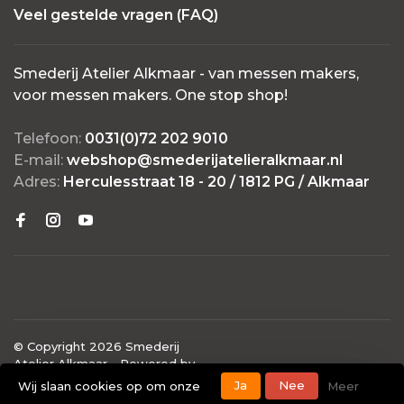
Veel gestelde vragen (FAQ)
Smederij Atelier Alkmaar - van messen makers,
voor messen makers. One stop shop!
Telefoon:
0031(0)72 202 9010
E-mail:
webshop@smederijatelieralkmaar.nl
Adres:
Herculesstraat 18 - 20 / 1812 PG / Alkmaar
© Copyright 2026 Smederij
Atelier Alkmaar
- Powered by
Lightspeed
- Theme by
Ja
Nee
Wij slaan cookies op om onze
Meer
Huysmans.me