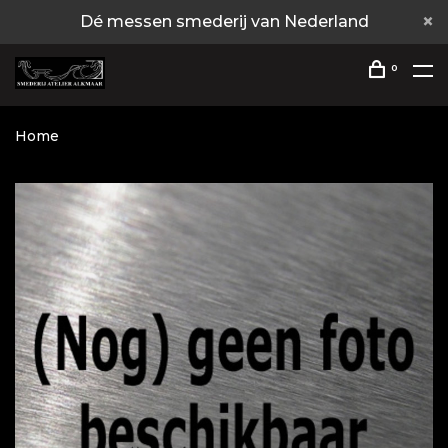
Dé messen smederij van Nederland
0
Home