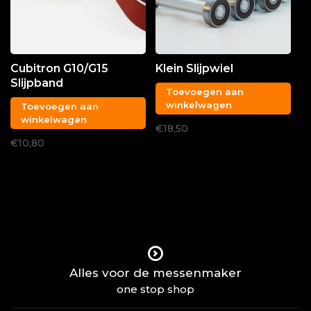
Cubitron G10/G15
Klein Slijpwiel
Slijpband
Toevoegen aan
winkelwagen
Toevoegen aan
winkelwagen
€18,50
€10,80
Alles voor de messenmaker
one stop shop