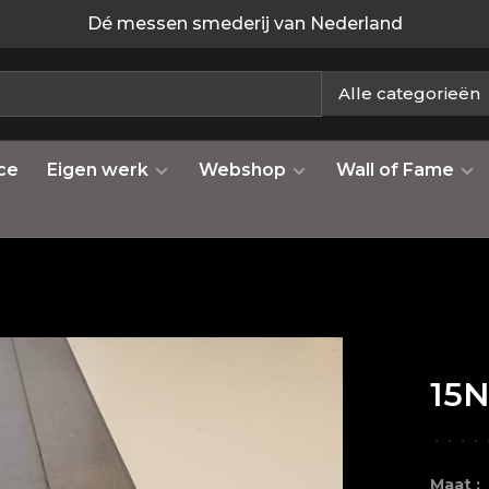
Dé messen smederij van Nederland
Alle categorieën
ce
Eigen werk
Webshop
Wall of Fame
15N
•
•
•
•
Maat :