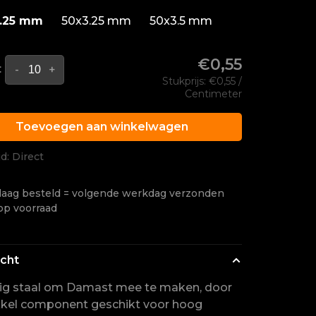
.25 mm
50x3.25 mm
50x3.5 mm
€0,55
:
-
+
Stukprijs: €0,55 /
Centimeter
Toevoegen aan winkelwagen
jd: Direct
aag besteld = volgende werkdag verzonden
op voorraad
icht
ig staal om Damast mee te maken, door
kkel component geschikt voor hoog