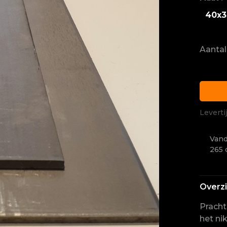
40x3
Aantal
Leverti
Vand
265 
Overz
Pracht
het ni