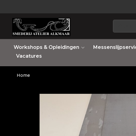
Workshops & Opleidingen
Messenslijpservi
Vacatures
Home