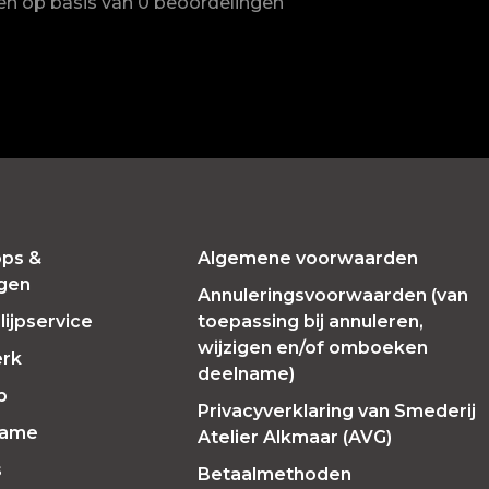
ren op basis van 0 beoordelingen
ps &
Algemene voorwaarden
ngen
Annuleringsvoorwaarden (van
ijpservice
toepassing bij annuleren,
wijzigen en/of omboeken
erk
deelname)
p
Privacyverklaring van Smederij
Fame
Atelier Alkmaar (AVG)
s
Betaalmethoden