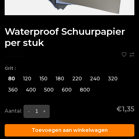
Waterproof Schuurpapier
per stuk
•
•
•
•
•
Grit :
80
120
150
180
220
240
320
360
400
500
600
800
€1,35
Aantal:
-
+
Toevoegen aan winkelwagen