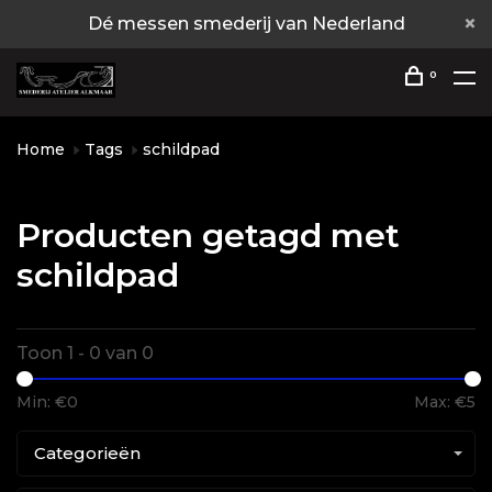
Dé messen smederij van Nederland
0
Home
Tags
schildpad
Producten getagd met
schildpad
Toon 1 - 0 van 0
Min: €
0
Max: €
5
Categorieën