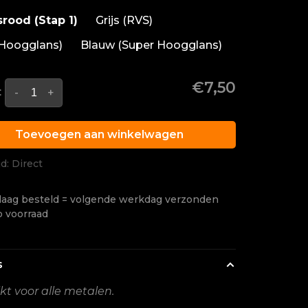
srood (Stap 1)
Grijs (RVS)
(Hoogglans)
Blauw (Super Hoogglans)
€7,50
:
-
+
Toevoegen aan winkelwagen
jd: Direct
aag besteld = volgende werkdag verzonden
p voorraad
s
kt voor alle metalen.