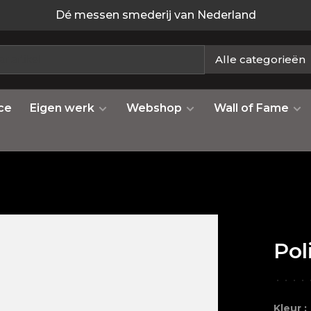
Dé messen smederij van Nederland
Alle categorieën
ce
Eigen werk
Webshop
Wall of Fame
Pol
•
•
•
•
Kleur :