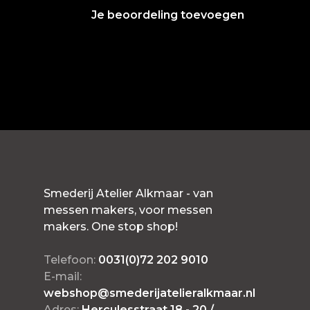
Je beoordeling toevoegen
Smederij Atelier Alkmaar - van
messen makers, voor messen
makers. One stop shop!
Telefoon:
0031(0)72 202 9010
E-mail:
webshop@smederijatelieralkmaar.nl
Adres:
Herculesstraat 18 - 20 /