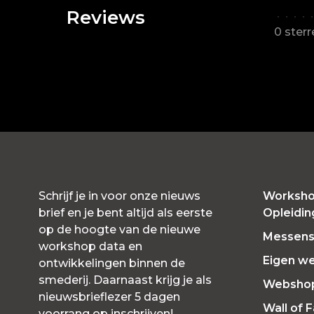
Reviews
•
•
•
•
•
0 ster
Schrijf je in voor onze nieuws
Worksho
brief en je bent altijd als eerste
Opleidi
op de hoogte van de nieuwe
Messensl
workshop data en
Eigen w
ontwikkelingen binnen de
smederij. Daarnaast krijg je als
Websho
nieuwsbrieflezer 5 dagen
Wall of 
voorrang op inschrijven!