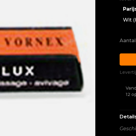
Parij
Wit 
Aantal
Leverti
Vand
12 o
Detail
Geschi