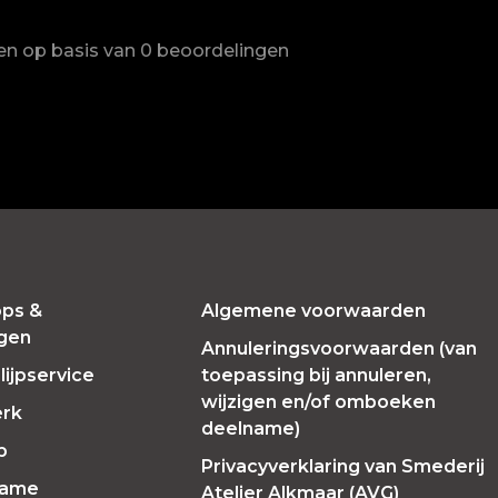
ren op basis van 0 beoordelingen
ps &
Algemene voorwaarden
ngen
Annuleringsvoorwaarden (van
ijpservice
toepassing bij annuleren,
wijzigen en/of omboeken
erk
deelname)
p
Privacyverklaring van Smederij
Fame
Atelier Alkmaar (AVG)