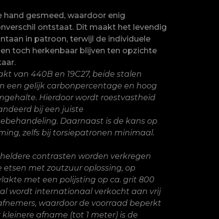
e hand gesmeed, waardoor enig
nverschil ontstaat. Dit maakt het levendig
ntaan in patroon, terwijl de individuele
en toch herkenbaar blijven ten opzichte
kaar.
t van 440B en 19C27, beide stalen
 een gelijk carbonpercentage en hoog
gehalte. Hierdoor wordt roestvastheid
ndeerd bij een juiste
ebehandeling. Daarnaast is de kans op
ming, zelfs bij torsiepatronen minimaal.
heldere contrasten worden verkregen
e etsen met zoutzuur oplossing, op
lakte met een polijsting op ca. grit 800
aal wordt internationaal verkocht aan vrij
afnemers, waardoor de voorraad beperkt
r kleinere afname (tot 1 meter) is de