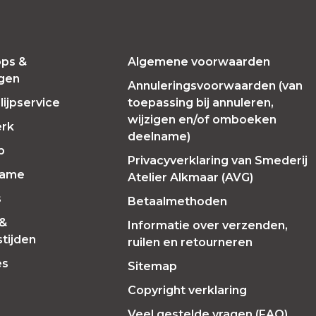
ps &
Algemene voorwaarden
ngen
Annuleringsvoorwaarden (van
ijpservice
toepassing bij annuleren,
wijzigen en/of omboeken
erk
deelname)
p
Privacyverklaring van Smederij
Fame
Atelier Alkmaar (AVG)
s
Betaalmethoden
 &
Informatie over verzenden,
tijden
ruilen en retourneren
es
Sitemap
Copyright verklaring
Veel gestelde vragen (FAQ)