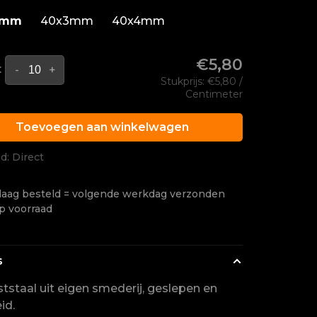
3mm
40x3mm
40x4mm
€5,80
:
-
+
Stukprijs: €5,80 /
Centimeter
Toevoegen aan winkelwagen
jd: Direct
aag besteld = volgende werkdag verzonden
p voorraad
s
staal uit eigen smederij, geslepen en
id.