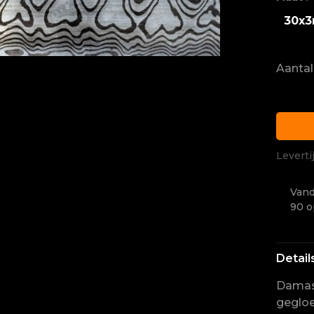
30x
Aantal
Leverti
Vand
90 o
Detail
Damast
gegloe