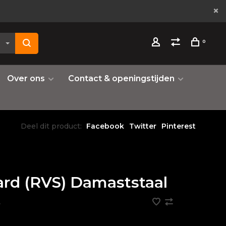
0
Over ons
Contact & openingstijden
Deel dit product:
Facebook
Twitter
Pinterest
ard (RVS) Damaststaal
•