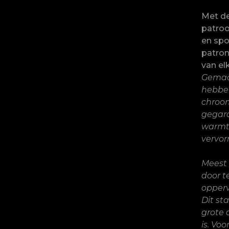
Met d
patroo
en spo
patron
van el
Gemaak
hebben
chroom
gegara
warmt
vervor
Meest 
door t
opperv
Dit st
grote 
is. Voo