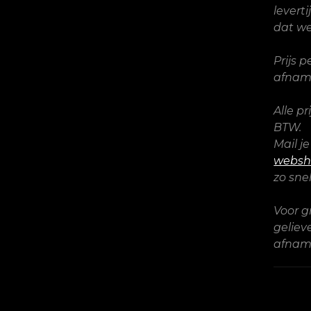
levert
dat we
Prijs 
afname
Alle p
BTW.
Mail je
websh
zo sne
Voor g
gelie
afname