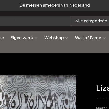
Dé messen smederij van Nederland
Alle categorieën
ce
Eigen werk
Webshop
Wall of Fame
Liz
•
•
•
•
Maat :