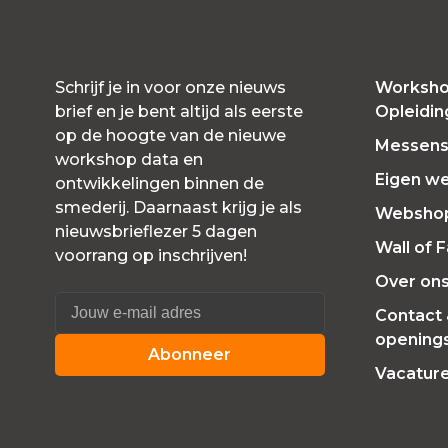
Schrijf je in voor onze nieuws
Worksho
brief en je bent altijd als eerste
Opleidi
op de hoogte van de nieuwe
Messensl
workshop data en
Eigen w
ontwikkelingen binnen de
smederij. Daarnaast krijg je als
Websho
nieuwsbrieflezer 5 dagen
Wall of 
voorrang op inschrijven!
Over on
Contact
openings
Abonneer
Vacatur