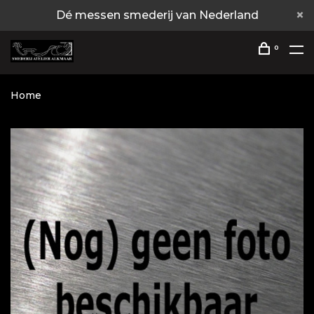
Dé messen smederij van Nederland
0
Home