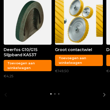
Deerfos G10/G15
Groot contactwiel
D
Slijpband KA537
Toevoegen aan
winkelwagen
Toevoegen aan
winkelwagen
€149,50
€
€4,25