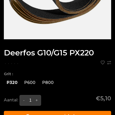
Deerfos G10/G15 PX220
•
•
•
•
•
Grit :
P320
P600
P800
€5,10
Aantal:
-
+