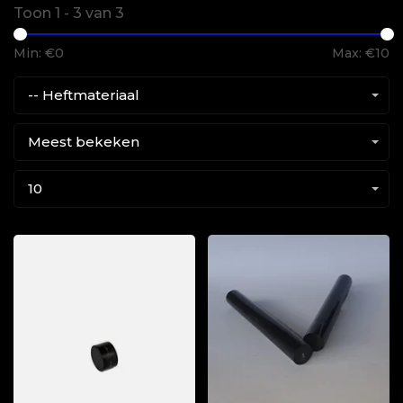
Toon 1 - 3 van 3
Min: €
0
Max: €
10
-- Heftmateriaal
Meest bekeken
10