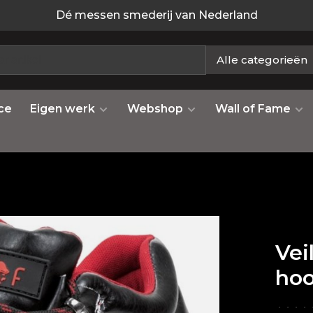
Dé messen smederij van Nederland
Alle categorieën
ce
Eigen werk
Webshop
Wall of Fame
Vei
ho
•
•
•
•