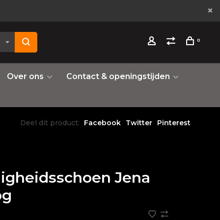
0
Over ons
Contact & openingstijden
Deel dit product:
Facebook
Twitter
Pinterest
ligheidsschoen Jena
og
•