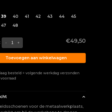
39
40
41
42
43
44
45
47
48
€49,50
:
-
+
Toevoegen aan winkelwagen
aag besteld = volgende werkdag verzonden
 voorraad
icht
heidsschoenen voor de metaalwerkplaats,