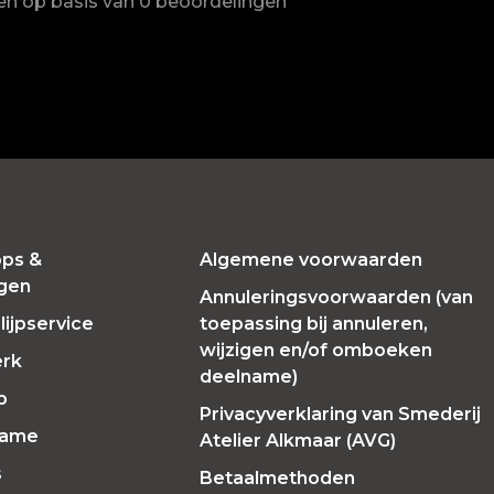
ren op basis van 0 beoordelingen
ps &
Algemene voorwaarden
ngen
Annuleringsvoorwaarden (van
ijpservice
toepassing bij annuleren,
wijzigen en/of omboeken
erk
deelname)
p
Privacyverklaring van Smederij
Fame
Atelier Alkmaar (AVG)
s
Betaalmethoden