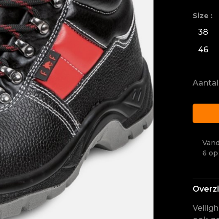
Size :
38
46
Aantal
Vand
6 op
Overz
Veilig