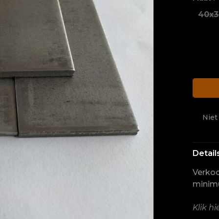
40x
Niet
Detail
Verkoo
minim
Klik hi