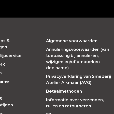
ps &
Algemene voorwaarden
ngen
Annuleringsvoorwaarden (van
ijpservice
toepassing bij annuleren,
wijzigen en/of omboeken
erk
deelname)
p
Privacyverklaring van Smederij
Fame
Atelier Alkmaar (AVG)
s
Betaalmethoden
 &
Informatie over verzenden,
tijden
ruilen en retourneren
es