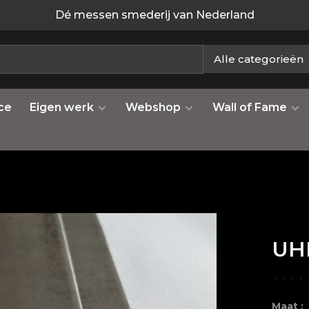
Dé messen smederij van Nederland
Alle categorieën
ce
Eigen werk
Webshop
Wall of Fame
UH
•
•
•
•
Maat :