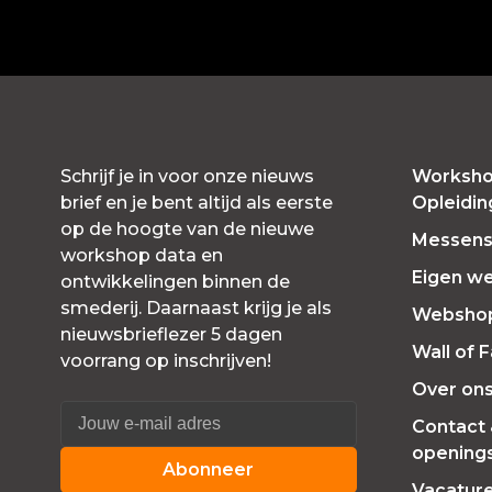
Schrijf je in voor onze nieuws
Worksho
brief en je bent altijd als eerste
Opleidi
op de hoogte van de nieuwe
Messensl
workshop data en
Eigen w
ontwikkelingen binnen de
smederij. Daarnaast krijg je als
Websho
nieuwsbrieflezer 5 dagen
Wall of 
voorrang op inschrijven!
Over on
Contact
openings
Abonneer
Vacatur