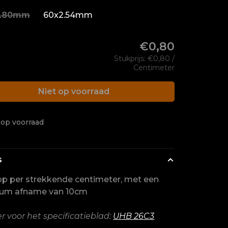
3.80mm
60x2.54mm
€0,80
Stukprijs: €0,80 /
Centimeter
Niet op voorraad
 op voorraad
s
p per strekkende centimeter, met een
um afname van 10cm
er voor het specificatieblad:
UHB 26C3