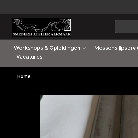
Workshops & Opleidingen
Messenslijpservi
Vacatures
Home