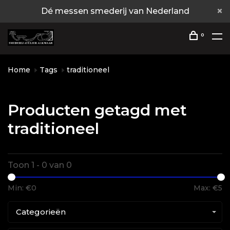
Dé messen smederij van Nederland
0
Home
Tags
traditioneel
Producten getagd met
traditioneel
Toon 1 - 0 van 0
Min: €
0
Max: €
5
Categorieën