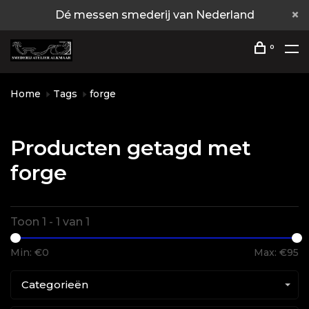
Dé messen smederij van Nederland
0
Home
Tags
forge
Producten getagd met
forge
Toon 1 - 1 van 1
Min: €
0
Max: €
95
Categorieën