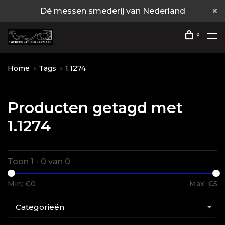
Dé messen smederij van Nederland
0
Home
Tags
1.1274
Producten getagd met
1.1274
Toon 1 - 0 van 0
Min: €
0
Max: €
5
Categorieën