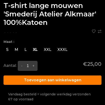
T-shirt lange mouwen
'Smederij Atelier Alkmaar'
100%Katoen
•
•
•
•
•
Maat :
S
M
L
XL
XXL
XXXL
€25,00
Aantal:
-
+
Toevoegen aan winkelwagen
Vandaag besteld = volgende werkdag verzonden
67 op voorraad