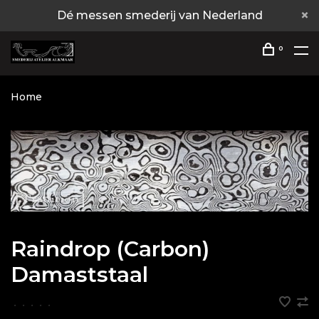
Dé messen smederij van Nederland
0
Home
Raindrop (Carbon)
Damaststaal
•
•
•
•
•