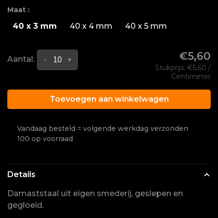
Maat :
40 x 3 mm
40 x 4 mm
40 x 5 mm
€5,60
Aantal:
-
+
Stukprijs: €5,60 /
Centimeter
Toevoegen aan winkelwagen
Vandaag besteld = volgende werkdag verzonden
100 op voorraad
Details
Damaststaal uit eigen smederij, geslepen en
gegloeid.