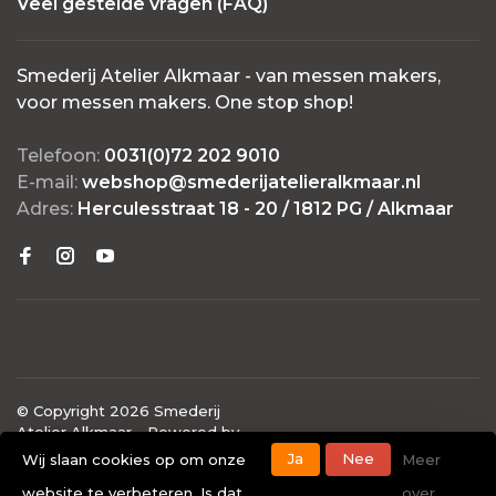
Veel gestelde vragen (FAQ)
Smederij Atelier Alkmaar - van messen makers,
voor messen makers. One stop shop!
Telefoon:
0031(0)72 202 9010
E-mail:
webshop@smederijatelieralkmaar.nl
Adres:
Herculesstraat 18 - 20 / 1812 PG / Alkmaar
© Copyright 2026 Smederij
Atelier Alkmaar
- Powered by
Lightspeed
- Theme by
Ja
Nee
Wij slaan cookies op om onze
Meer
Huysmans.me
website te verbeteren. Is dat
over
-
Smederij Atelier Alkmaar