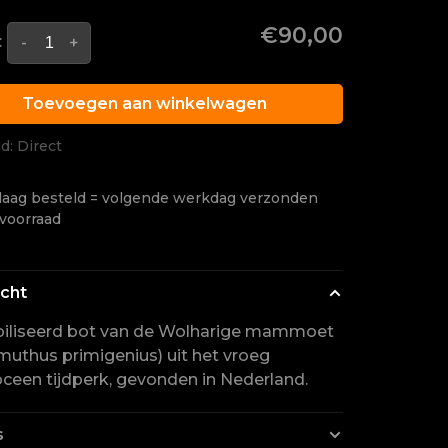
€90,00
:
-
+
Toevoegen aan winkelwagen
jd: Direct
aag besteld = volgende werkdag verzonden
 voorraad
icht
biliseerd bot van de Wolharige mammoet
thus primigenius) uit het vroeg
oceen tijdperk, gevonden in Nederland.
s