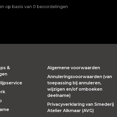
ren op basis van 0 beoordelingen
ps &
Algemene voorwaarden
ngen
Annuleringsvoorwaarden (van
ijpservice
toepassing bij annuleren,
wijzigen en/of omboeken
erk
deelname)
p
Privacyverklaring van Smederij
Fame
Atelier Alkmaar (AVG)