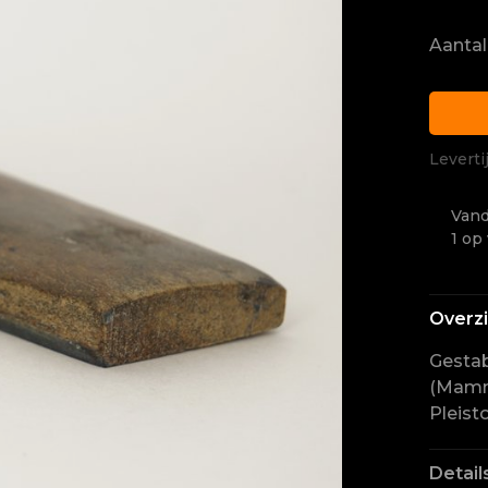
Aantal
Leverti
Vand
1 op
Overz
Gesta
(Mammu
Pleist
Detail