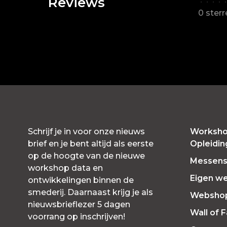
Reviews
•
•
•
•
•
0 ster
Schrijf je in voor onze nieuws
Worksho
brief en je bent altijd als eerste
Opleidi
op de hoogte van de nieuwe
Messensl
workshop data en
Eigen w
ontwikkelingen binnen de
smederij. Daarnaast krijg je als
Websho
nieuwsbrieflezer 5 dagen
Wall of 
voorrang op inschrijven!