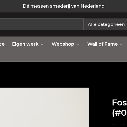
Dé messen smederij van Nederland
Alle categorieën
ce
Eigen werk
Webshop
Wall of Fame
Fo
(#0
•
•
•
•