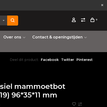
0
Over ons
Contact & openingstijden
Deel dit product:
Facebook
Twitter
Pinterest
ssiel mammoetbot
19) 96*35*11 mm
•