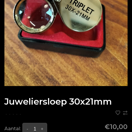
Juweliersloep 30x21mm
•
•
•
•
•
€10,00
Aantal:
-
+