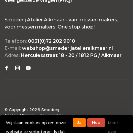
Veel gestelde vragen (FAQ)
Smederij Atelier Alkmaar - van messen makers,
voor messen makers. One stop shop!
Telefoon:
0031(0)72 202 9010
E-mail:
webshop@smederijatelieralkmaar.nl
Adres:
Herculesstraat 18 - 20 / 1812 PG / Alkmaar
© Copyright 2026 Smederij
Atelier Alkmaar
- Powered by
Lightspeed
- Theme by
Ja
Nee
Wij slaan cookies op om onze
Meer
Huysmans.me
website te verbeteren. Is dat
over
-
Smederij Atelier Alkmaar