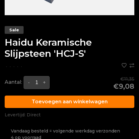
Sale
Haidu Keramische
Slijpsteen 'HCJ-S'
•
•
•
•
•
€11,35
Aantal:
-
+
€9,08
Toevoegen aan winkelwagen
Levertijd: Direct
Vandaag besteld = volgende werkdag verzonden
4 op voorraad